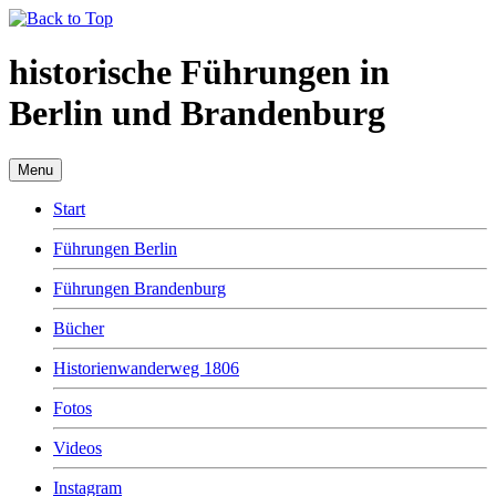
Jahr
Monat
Jahr
Monat
historische Führungen in
Berlin und Brandenburg
Menu
Start
Führungen Berlin
Führungen Brandenburg
Bücher
Historienwanderweg 1806
Fotos
Videos
Instagram