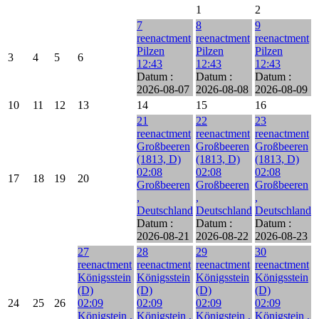
1
2
7
8
9
reenactment
reenactment
reenactment
Pilzen
Pilzen
Pilzen
3
4
5
6
12:43
12:43
12:43
Datum :
Datum :
Datum :
2026-08-07
2026-08-08
2026-08-09
10
11
12
13
14
15
16
21
22
23
reenactment
reenactment
reenactment
Großbeeren
Großbeeren
Großbeeren
(1813, D)
(1813, D)
(1813, D)
02:08
02:08
02:08
17
18
19
20
Großbeeren
Großbeeren
Großbeeren
,
,
,
Deutschland
Deutschland
Deutschland
Datum :
Datum :
Datum :
2026-08-21
2026-08-22
2026-08-23
27
28
29
30
reenactment
reenactment
reenactment
reenactment
Königsstein
Königsstein
Königsstein
Königsstein
(D)
(D)
(D)
(D)
24
25
26
02:09
02:09
02:09
02:09
Königstein ,
Königstein ,
Königstein ,
Königstein ,