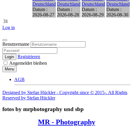
Deutschland
Deutschland
Deutschland
Deutschland
Datum :
Datum :
Datum :
Datum :
2026-08-27
2026-08-28
2026-08-29
2026-08-30
31
Log in
Benutzername
Registrieren
Login
Angemeldet bleiben
Menu
AGB
Designed by Stefan Hückler - Copyright since © 2015-. All Rights
Reserved by Stefan Hückler
fotos by mrphotography und sbp
MR -
Photography